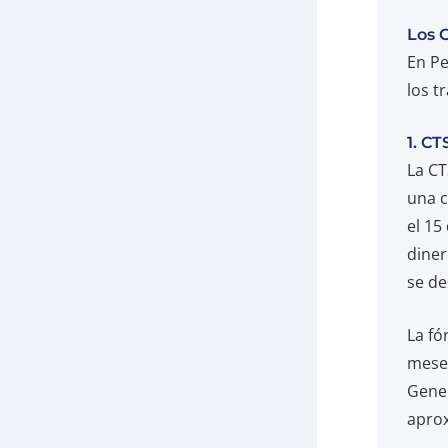
Los 
En Pe
los t
1. C
La CT
una c
el 15
diner
se de
La fó
meses
Gener
apro