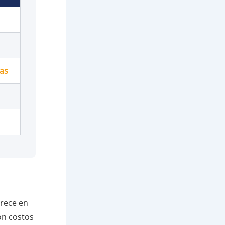
ías
arece en
on costos