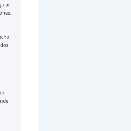
gular
iones,
recho
ados,
ión
onde