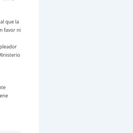
al que la
n favor ni
mpleador
Ministerio
nte
iene