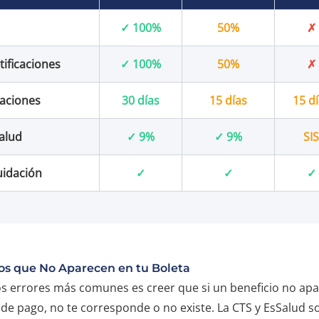
✓ 100%
50%
✗
tificaciones
✓ 100%
50%
✗
aciones
30 días
15 días
15 d
alud
✓ 9%
✓ 9%
SIS
uidación
✓
✓
✓
os que No Aparecen en tu Boleta
s errores más comunes es creer que si un beneficio no ap
 de pago, no te corresponde o no existe. La CTS y EsSalud s