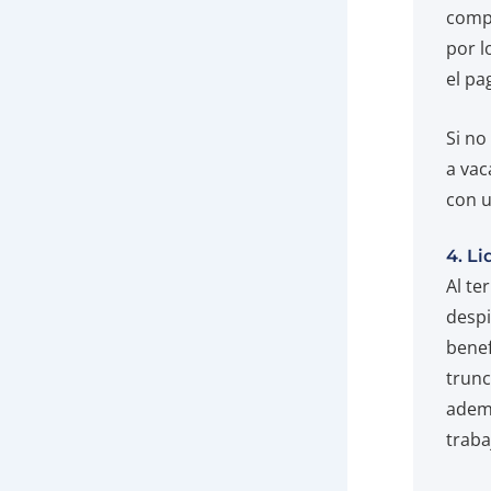
compl
por l
el pa
Si no
a vac
con 
4. L
Al te
despi
benef
trunc
ademá
traba