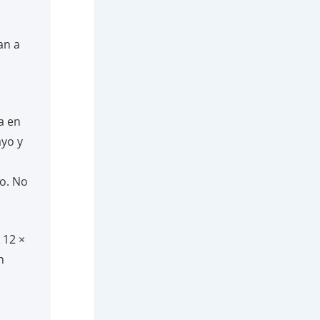
an a
a en
ayo y
o. No
 12 ×
n