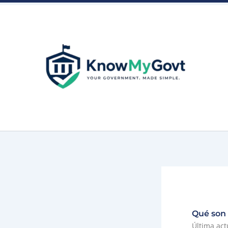
Skip
to
content
Qué son 
Última act