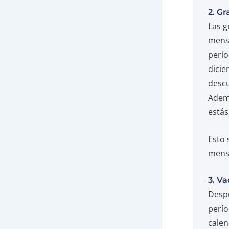
2. Gr
Las g
mensu
perío
dicie
descu
Ademá
estás
Esto 
mensu
3. V
Despu
perío
calen