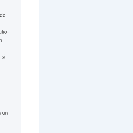
ldo
ulio–
n
 si
a un