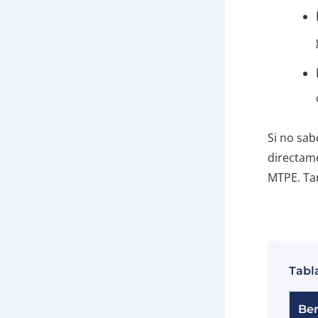
Si no sa
directame
MTPE. Tam
Tabl
Ben