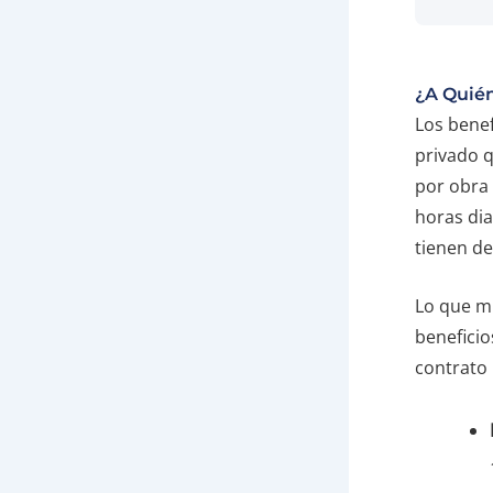
¿A Quién
Los benef
privado q
por obra 
horas dia
tienen d
Lo que m
benefici
contrato 