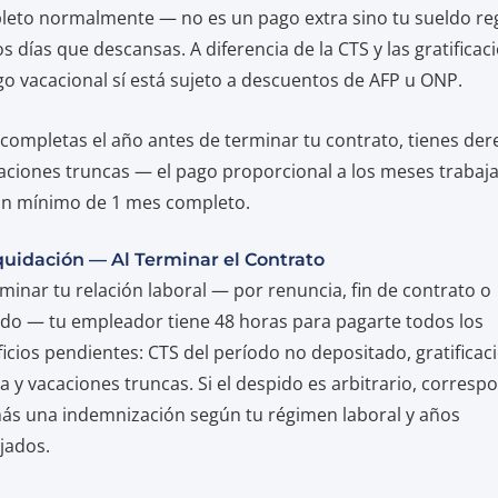
eto normalmente — no es un pago extra sino tu sueldo re
os días que descansas. A diferencia de la CTS y las gratificac
go vacacional sí está sujeto a descuentos de AFP u ONP.
 completas el año antes de terminar tu contrato, tienes de
aciones truncas — el pago proporcional a los meses trabaj
un mínimo de 1 mes completo.
iquidación — Al Terminar el Contrato
rminar tu relación laboral — por renuncia, fin de contrato o
do — tu empleador tiene 48 horas para pagarte todos los
icios pendientes: CTS del período no depositado, gratificac
a y vacaciones truncas. Si el despido es arbitrario, corresp
s una indemnización según tu régimen laboral y años
jados.