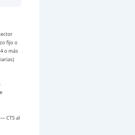
sector
o fijo o
e 4 o más
iarias)
s
de
 — CTS al