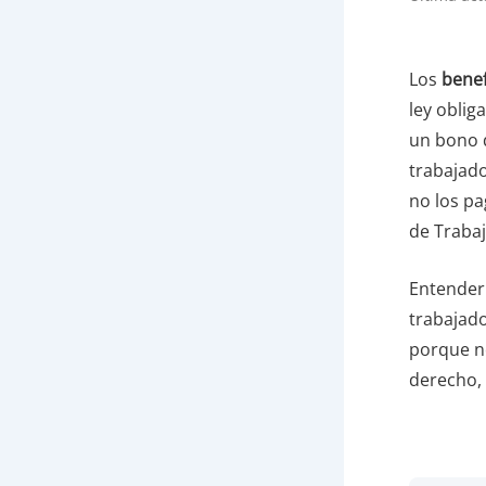
Los
benef
ley oblig
un bono 
trabajado
no los pa
de Traba
Entender
trabajad
porque no
derecho,