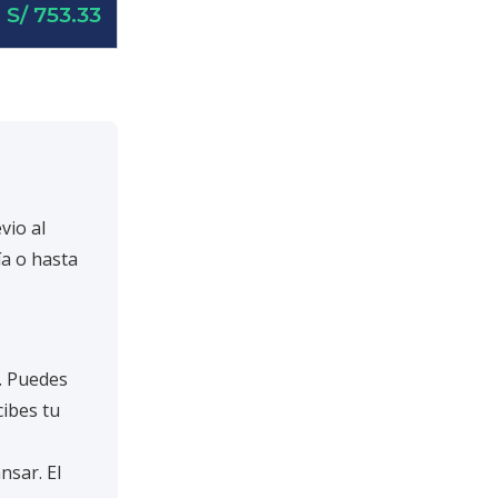
S/ 753.33
vio al
ía o hasta
s. Puedes
cibes tu
nsar. El