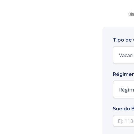
Últ
Tipo de 
Régimen
Sueldo B