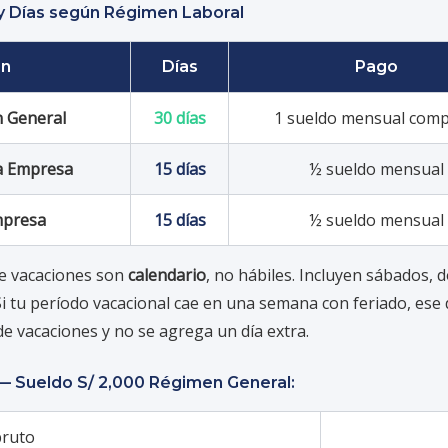
y Días según Régimen Laboral
en
Días
Pago
 General
30 días
1 sueldo mensual comp
a Empresa
15 días
½ sueldo mensual
mpresa
15 días
½ sueldo mensual
de vacaciones son
calendario
, no hábiles. Incluyen sábados,
Si tu período vacacional cae en una semana con feriado, ese 
e vacaciones y no se agrega un día extra.
— Sueldo S/ 2,000 Régimen General:
bruto