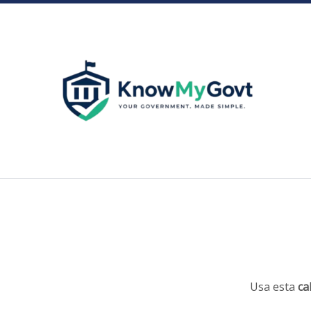
Skip
to
content
Usa esta
ca