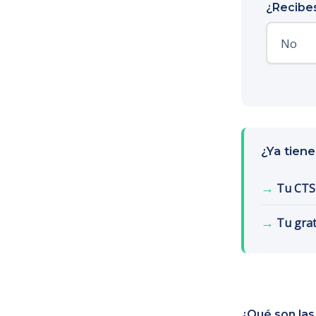
¿Recibes
¿Ya tien
→
Tu CTS
→
Tu grat
¿Qué son las