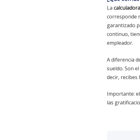
La
calculador
corresponde r
garantizado p
continuo, tie
empleador.
A diferencia d
sueldo. Son e
decir, recibes
Importante: el
las gratificac