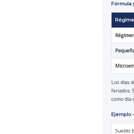
Fórmula 
Régim
Régimen
Pequeñ
Microe
Los días 
feriados. 
como día d
Ejemplo 
Sueldo 