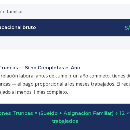
ón familiar
S
acacional bruto
Truncas — Si no Completas el Año
 relación laboral antes de cumplir un año completo, tienes 
uncas
— el pago proporcional a los meses trabajados. El req
ajado al menos 1 mes completo.
ones Truncas = (Sueldo + Asignación Familiar) ÷ 12 
trabajados