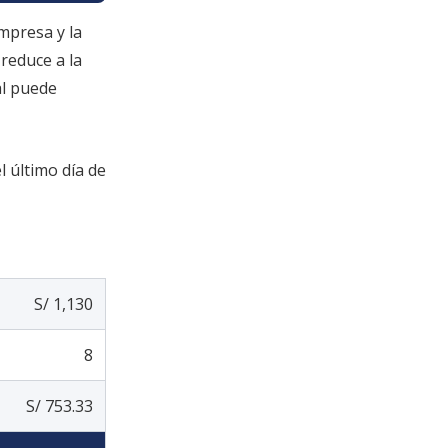
mpresa y la
reduce a la
al puede
l último día de
S/ 1,130
8
S/ 753.33