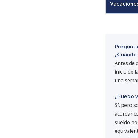
Vacaciones
Pregunta
¿Cuándo 
Antes de q
inicio de
una seman
¿Puedo v
Sí, pero s
acordar co
sueldo no
equivalent