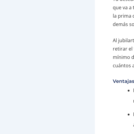
que va a 
la prima 
demás so
Al jubila
retirar e
mínimo d
cuántos a
Ventajas