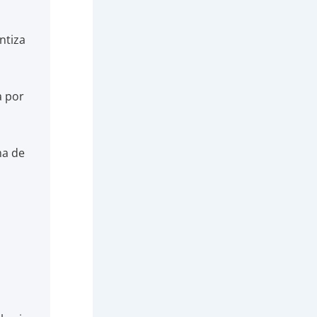
ntiza
a por
ma de