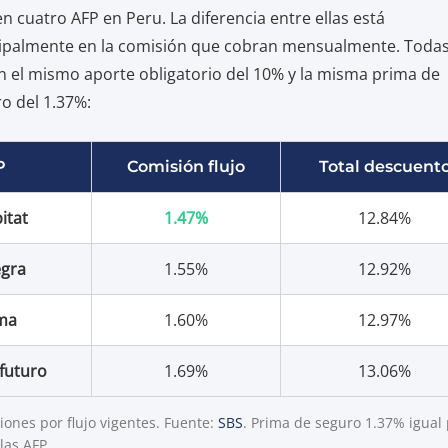
en cuatro AFP en Peru. La diferencia entre ellas está
ipalmente en la comisión que cobran mensualmente. Toda
n el mismo aporte obligatorio del 10% y la misma prima de
o del 1.37%:
P
Comisión flujo
Total descuent
itat
1.47%
12.84%
egra
1.55%
12.92%
ma
1.60%
12.97%
futuro
1.69%
13.06%
ones por flujo vigentes. Fuente:
SBS
. Prima de seguro 1.37% igual
las AFP.