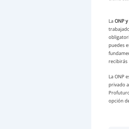
La
ONP y
trabajado
obligato
puedes es
fundamen
recibirás
La ONP es
privado a
Profuturo
opción de