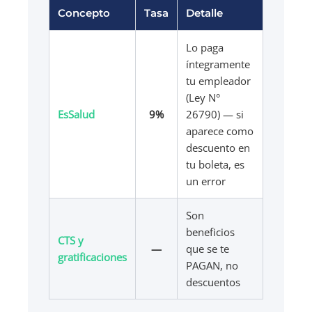
Concepto
Tasa
Detalle
Lo paga
íntegramente
tu empleador
(Ley N°
EsSalud
9%
26790) — si
aparece como
descuento en
tu boleta, es
un error
Son
beneficios
CTS y
—
que se te
gratificaciones
PAGAN, no
descuentos