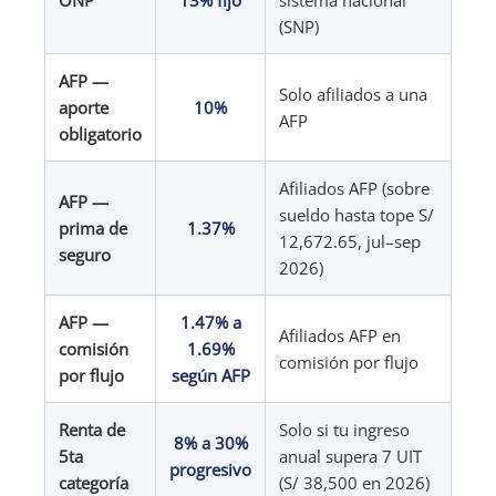
ONP
13% fijo
sistema nacional
(SNP)
AFP —
Solo afiliados a una
aporte
10%
AFP
obligatorio
Afiliados AFP (sobre
AFP —
sueldo hasta tope S/
prima de
1.37%
12,672.65, jul–sep
seguro
2026)
AFP —
1.47% a
Afiliados AFP en
comisión
1.69%
comisión por flujo
por flujo
según AFP
Renta de
Solo si tu ingreso
8% a 30%
5ta
anual supera 7 UIT
progresivo
categoría
(S/ 38,500 en 2026)