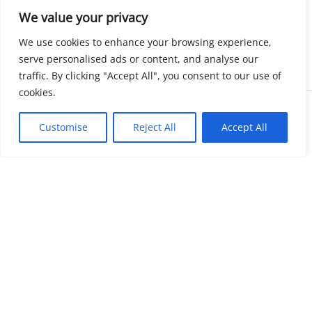
We value your privacy
We use cookies to enhance your browsing experience,
serve personalised ads or content, and analyse our
traffic. By clicking "Accept All", you consent to our use of
cookies.
Copyright © 2026 KnowMyGovt. All rights reserved.
Customise
Reject All
Accept All
KnowMyGovt
Your Government. Made Simple. Free calculators, rate tables and
plain-language guides for citizens worldwide.
© 2026 KnowMyGovt. All rights reserved.