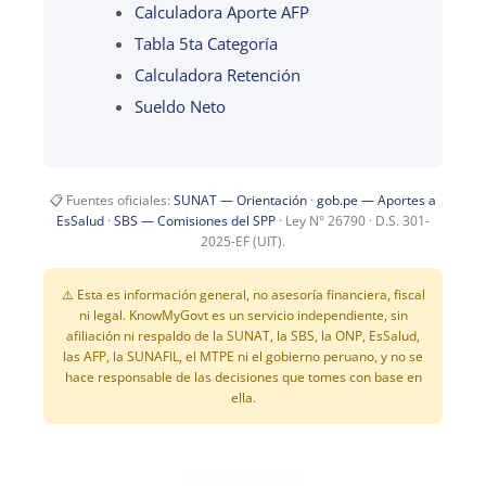
Calculadora Aporte AFP
Tabla 5ta Categoría
Calculadora Retención
Sueldo Neto
📋 Fuentes oficiales:
SUNAT — Orientación
·
gob.pe — Aportes a
EsSalud
·
SBS — Comisiones del SPP
· Ley N° 26790 · D.S. 301-
2025-EF (UIT).
⚠️ Esta es información general, no asesoría financiera, fiscal
ni legal. KnowMyGovt es un servicio independiente, sin
afiliación ni respaldo de la SUNAT, la SBS, la ONP, EsSalud,
las AFP, la SUNAFIL, el MTPE ni el gobierno peruano, y no se
hace responsable de las decisiones que tomes con base en
ella.