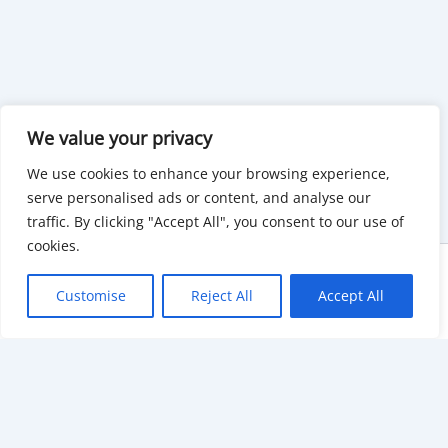
We value your privacy
We use cookies to enhance your browsing experience,
serve personalised ads or content, and analyse our
traffic. By clicking "Accept All", you consent to our use of
cookies.
Copyright © 2026 KnowMyGovt. All rights reserved.
Customise
Reject All
Accept All
KnowMyGovt