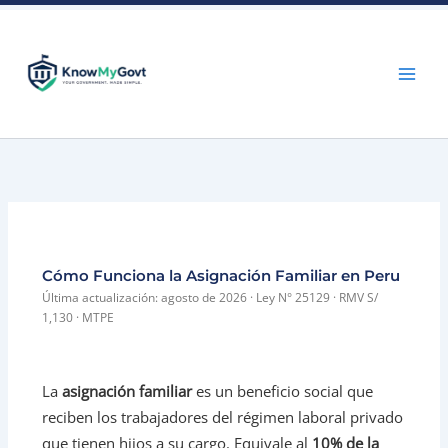
Skip
to
content
Cómo Funciona la Asignación Familiar en Peru
Última actualización: agosto de 2026 · Ley N° 25129 · RMV S/
1,130 · MTPE
La
asignación familiar
es un beneficio social que
reciben los trabajadores del régimen laboral privado
que tienen hijos a su cargo. Equivale al
10% de la