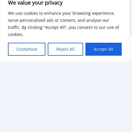
We value your privacy
We use cookies to enhance your browsing experience,
serve personalised ads or content, and analyse our
traffic. By clicking "Accept All", you consent to our use of
cookies.
Copyright © 2026 KnowMyGovt. All rights reserved.
Customise
Reject All
Accept All
KnowMyGovt
Your Government. Made Simple. Free calculators, rate tables and
plain-language guides for citizens worldwide.
© 2026 KnowMyGovt. All rights reserved.