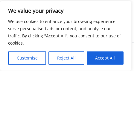
We value your privacy
We use cookies to enhance your browsing experience,
serve personalised ads or content, and analyse our
traffic. By clicking "Accept All", you consent to our use of
cookies.
Copyright © 2026 KnowMyGovt. All rights reserved.
Customise
Reject All
Accept All
KnowMyGovt
Your Government. Made Simple. Free calculators, rate tables and
plain-language guides for citizens worldwide.
© 2026 KnowMyGovt. All rights reserved.