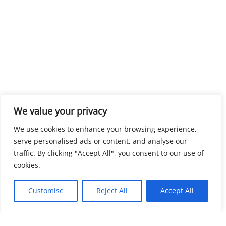
We value your privacy
We use cookies to enhance your browsing experience,
serve personalised ads or content, and analyse our
traffic. By clicking "Accept All", you consent to our use of
cookies.
Copyright © 2026 KnowMyGovt. All rights reserved.
Customise
Reject All
Accept All