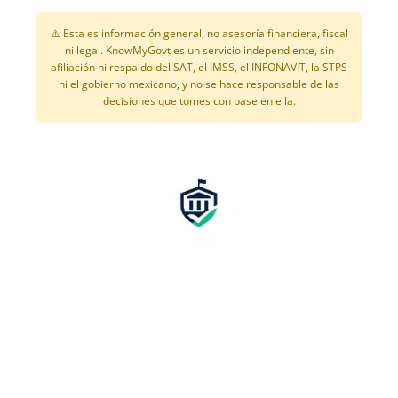
⚠️ Esta es información general, no asesoría financiera, fiscal
ni legal. KnowMyGovt es un servicio independiente, sin
afiliación ni respaldo del SAT, el IMSS, el INFONAVIT, la STPS
ni el gobierno mexicano, y no se hace responsable de las
decisiones que tomes con base en ella.