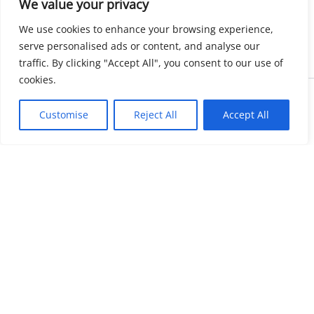
We value your privacy
We use cookies to enhance your browsing experience,
serve personalised ads or content, and analyse our
traffic. By clicking "Accept All", you consent to our use of
cookies.
Copyright © 2026 KnowMyGovt. All rights reserved.
Customise
Reject All
Accept All
KnowMyGovt
Your Government. Made Simple. Free calculators, rate tables and
plain-language guides for citizens worldwide.
© 2026 KnowMyGovt. All rights reserved.