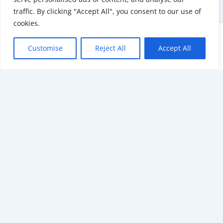
traffic. By clicking "Accept All", you consent to our use of
cookies.
Copyright © 2026 KnowMyGovt. All rights reserved.
Customise
Reject All
Accept All
KnowMyGovt
Your Government. Made Simple. Free calculators, rate tables and
plain-language guides for citizens worldwide.
© 2026 KnowMyGovt. All rights reserved.
Information
About Us