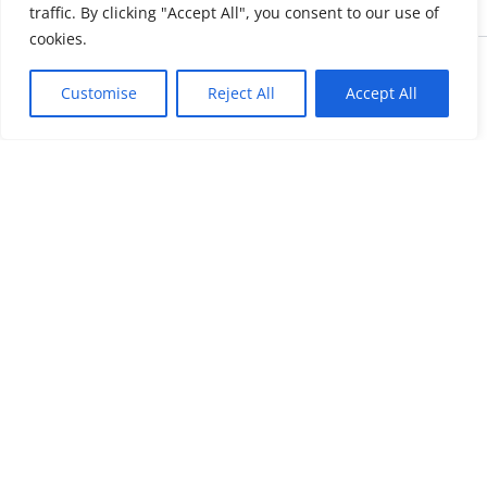
traffic. By clicking "Accept All", you consent to our use of
cookies.
Copyright © 2026 KnowMyGovt. All rights reserved.
Customise
Reject All
Accept All
KnowMyGovt
Your Government. Made Simple. Free calculators, rate tables and
plain-language guides for citizens worldwide.
© 2026 KnowMyGovt. All rights reserved.
Information
About Us
Contact Us