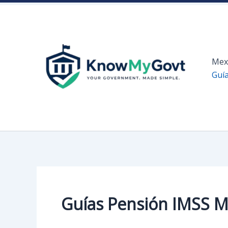
Skip
to
content
Mex
Guí
Guías Pensión IMSS M