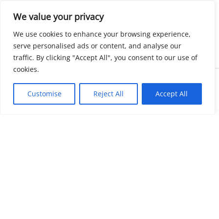
We value your privacy
We use cookies to enhance your browsing experience,
serve personalised ads or content, and analyse our
traffic. By clicking "Accept All", you consent to our use of
cookies.
Copyright © 2026 KnowMyGovt. All rights reserved.
Customise
Reject All
Accept All
KnowMyGovt
Your Government. Made Simple. Free calculators, rate tables and
plain-language guides for citizens worldwide.
© 2026 KnowMyGovt. All rights reserved.