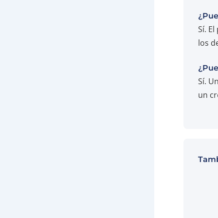
¿Pue
Sí. E
los d
¿Pue
Sí. U
un cr
Tamb