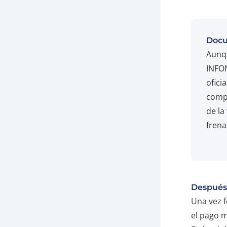
Docu
Aunqu
INFON
ofici
compr
de la
frena
Después
Una vez f
el pago m