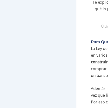
Te expl
qué lo 
Últi
Para Qué
La Ley de
en varios
construir
comprar
un banco 
Además, e
vez que l
Por eso c