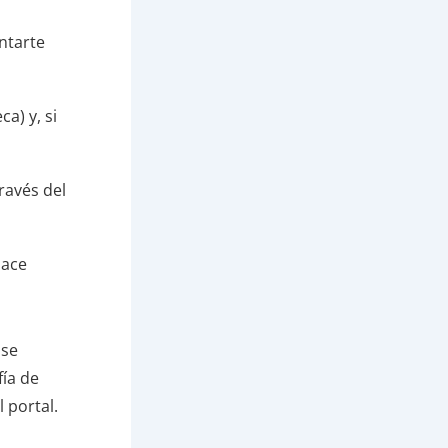
entarte
a) y, si
ravés del
hace
 se
fía de
 portal.