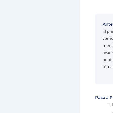
Antes
El pr
verás
monto
avanz
punta
tómal
Paso a P