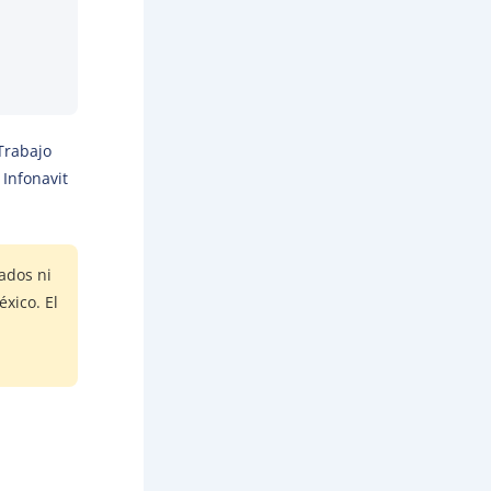
Trabajo
Infonavit
ados ni
xico. El