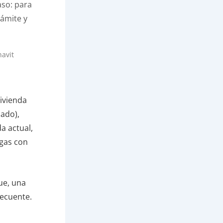
so: para
rámite y
navit
vivienda
ado),
a actual,
gas con
que, una
secuente.