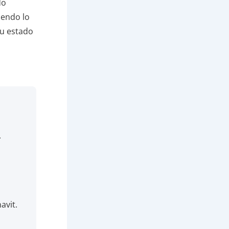
do
iendo lo
tu estado
.
avit.