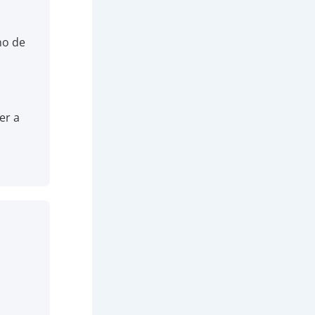
no de
er a