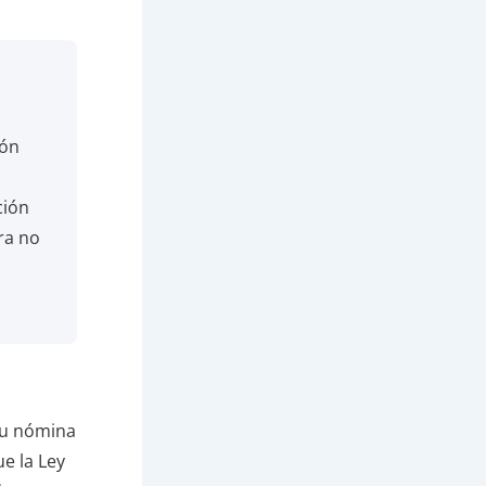
ión
ción
ra no
tu nómina
e la Ley