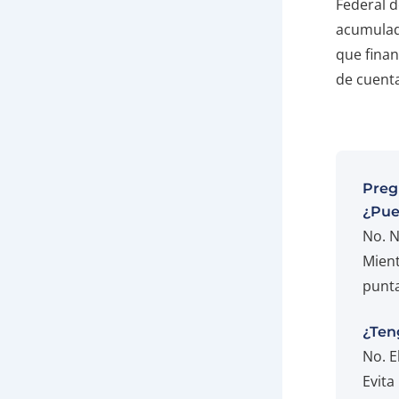
Federal d
acumulado
que fina
de cuenta
Preg
¿Pued
No. N
Mient
punta
¿Ten
No. E
Evita