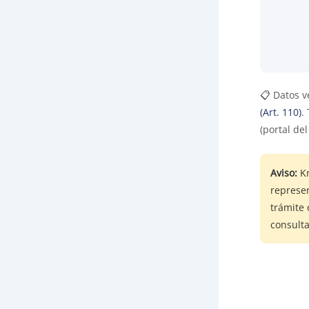
📋 Datos v
(Art. 110)
.
(portal de
Aviso:
Kn
represe
trámite 
consulta