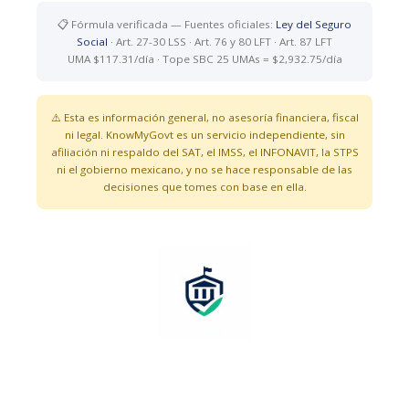
📋 Fórmula verificada — Fuentes oficiales:
Ley del Seguro
Social
· Art. 27-30 LSS · Art. 76 y 80 LFT · Art. 87 LFT
UMA $117.31/día · Tope SBC 25 UMAs = $2,932.75/día
⚠️ Esta es información general, no asesoría financiera, fiscal
ni legal. KnowMyGovt es un servicio independiente, sin
afiliación ni respaldo del SAT, el IMSS, el INFONAVIT, la STPS
ni el gobierno mexicano, y no se hace responsable de las
decisiones que tomes con base en ella.