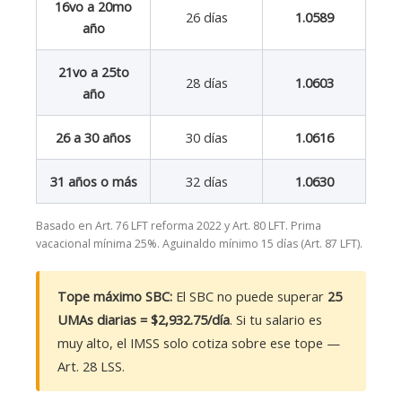
16vo a 20mo
26 días
1.0589
año
21vo a 25to
28 días
1.0603
año
26 a 30 años
30 días
1.0616
31 años o más
32 días
1.0630
Basado en Art. 76 LFT reforma 2022 y Art. 80 LFT. Prima
vacacional mínima 25%. Aguinaldo mínimo 15 días (Art. 87 LFT).
Tope máximo SBC:
El SBC no puede superar
25
UMAs diarias = $2,932.75/día
. Si tu salario es
muy alto, el IMSS solo cotiza sobre ese tope —
Art. 28 LSS.