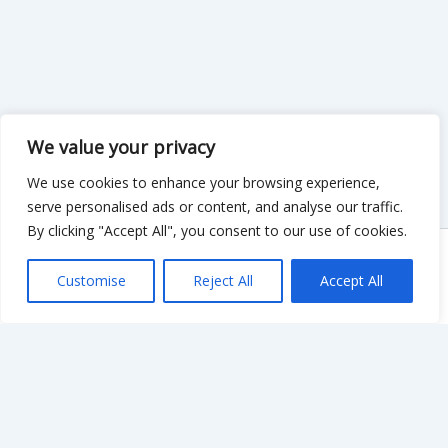
We value your privacy
We use cookies to enhance your browsing experience,
serve personalised ads or content, and analyse our traffic.
By clicking "Accept All", you consent to our use of cookies.
Copyright © 2026 KnowMyGovt. All rights reserved.
Customise
Reject All
Accept All
KnowMyGovt