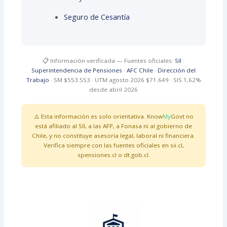
Seguro de Cesantía
📋 Información verificada — Fuentes oficiales:
SII
·
Superintendencia de Pensiones
·
AFC Chile
·
Dirección del
Trabajo
· SM $553.553 · UTM agosto 2026 $71.649 · SIS 1,62%
desde abril 2026
⚠️ Esta información es solo orientativa. Know
My
Govt no
está afiliado al SII, a las AFP, a Fonasa ni al gobierno de
Chile, y no constituye asesoría legal, laboral ni financiera.
Verifica siempre con las fuentes oficiales en sii.cl,
spensiones.cl o dt.gob.cl.