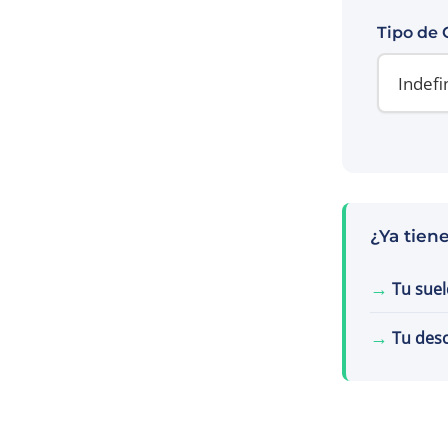
Tipo de 
¿Ya tien
→
Tu suel
→
Tu des