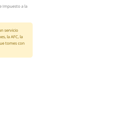
de Impuesto a la
un servicio
s, la AFC, la
 que tomes con