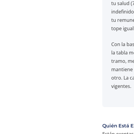
tu salud (
indefinido
tu remune
tope igua
Con la bas
la tabla m
tramo, me
mantiene 
otro. La c
vigentes.
Quién Está 
Están exentas