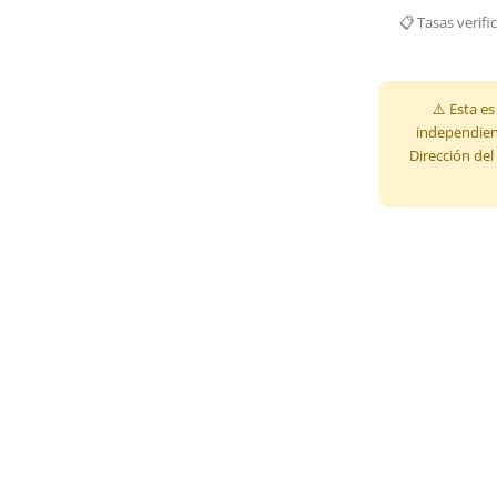
📋 Tasas verifi
⚠️ Esta es
independient
Dirección del