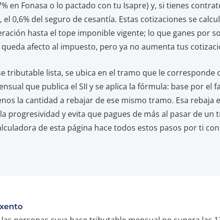
7% en Fonasa o lo pactado con tu Isapre) y, si tienes contrat
, el 0,6% del seguro de cesantía. Estas cotizaciones se calc
ración hasta el tope imponible vigente; lo que ganes por s
l queda afecto al impuesto, pero ya no aumenta tus cotizaci
e tributable lista, se ubica en el tramo que le corresponde
ensual que publica el SII y se aplica la fórmula: base por el f
nos la cantidad a rebajar de ese mismo tramo. Esa rebaja e
la progresividad y evita que pagues de más al pasar de un 
alculadora de esta página hace todos estos pasos por ti con
Exento
 las personas cuya base tributable mensual no supera las 1