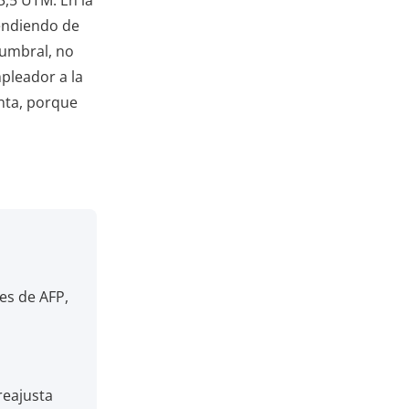
pendiendo de
 umbral, no
pleador a la
enta, porque
es de AFP,
reajusta