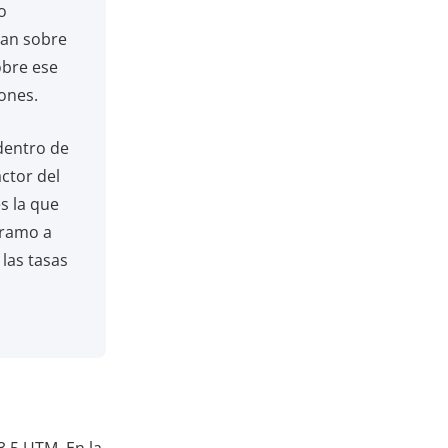
o
ulan sobre
obre ese
ones.
 dentro de
actor del
s la que
tramo a
 las tasas
3,5 UTM. En la