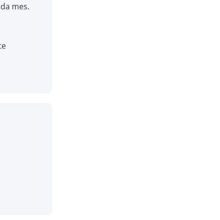
cada mes.
te