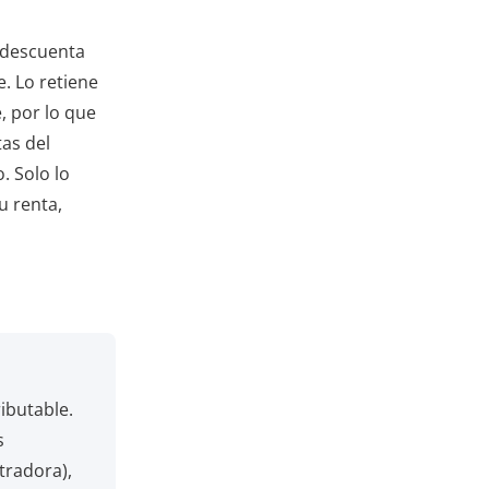
 descuenta
. Lo retiene
, por lo que
tas del
. Solo lo
u renta,
ibutable.
s
tradora),