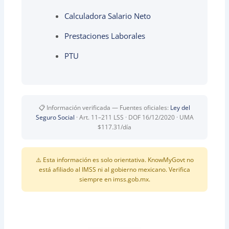
Calculadora Salario Neto
Prestaciones Laborales
PTU
📋 Información verificada — Fuentes oficiales:
Ley del
Seguro Social
· Art. 11–211 LSS · DOF 16/12/2020 · UMA
$117.31/día
⚠️ Esta información es solo orientativa. Know
My
Govt no
está afiliado al IMSS ni al gobierno mexicano. Verifica
siempre en imss.gob.mx.