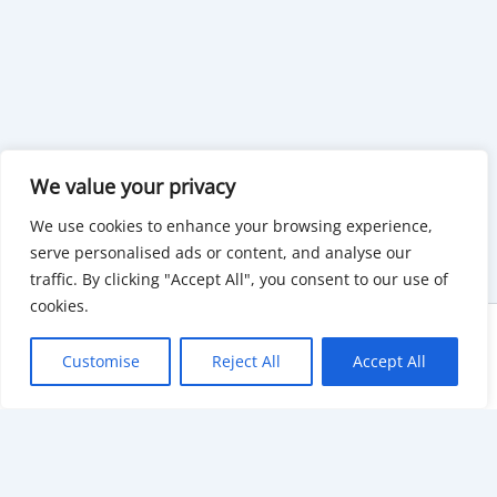
We value your privacy
We use cookies to enhance your browsing experience,
serve personalised ads or content, and analyse our
traffic. By clicking "Accept All", you consent to our use of
cookies.
Copyright © 2026 KnowMyGovt. All rights reserved.
Customise
Reject All
Accept All