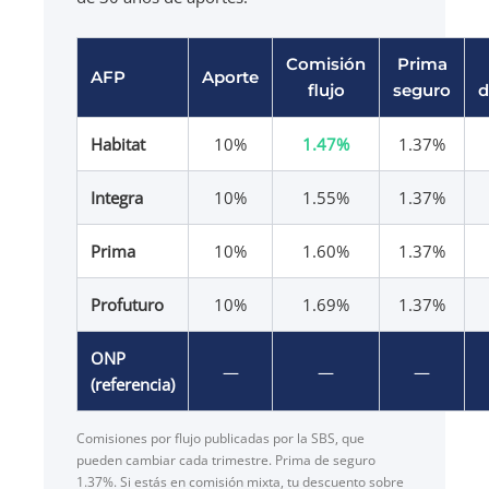
Comisión
Prima
AFP
Aporte
flujo
seguro
d
Habitat
10%
1.47%
1.37%
Integra
10%
1.55%
1.37%
Prima
10%
1.60%
1.37%
Profuturo
10%
1.69%
1.37%
ONP
—
—
—
(referencia)
Comisiones por flujo publicadas por la SBS, que
pueden cambiar cada trimestre. Prima de seguro
1.37%. Si estás en comisión mixta, tu descuento sobre