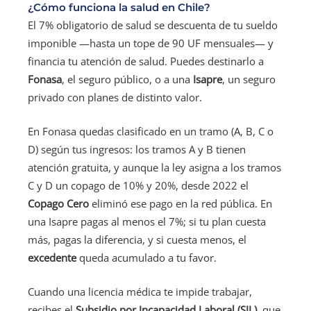
¿Cómo funciona la salud en Chile?
El 7% obligatorio de salud se descuenta de tu sueldo
imponible —hasta un tope de 90 UF mensuales— y
financia tu atención de salud. Puedes destinarlo a
Fonasa
, el seguro público, o a una
Isapre
, un seguro
privado con planes de distinto valor.
En Fonasa quedas clasificado en un tramo (A, B, C o
D) según tus ingresos: los tramos A y B tienen
atención gratuita, y aunque la ley asigna a los tramos
C y D un copago de 10% y 20%, desde 2022 el
Copago Cero
eliminó ese pago en la red pública. En
una Isapre pagas al menos el 7%; si tu plan cuesta
más, pagas la diferencia, y si cuesta menos, el
excedente
queda acumulado a tu favor.
Cuando una licencia médica te impide trabajar,
recibes el
Subsidio por Incapacidad Laboral (SIL)
, que