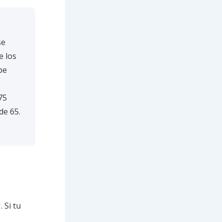
se
e los
pe
75
de 65.
 Si tu