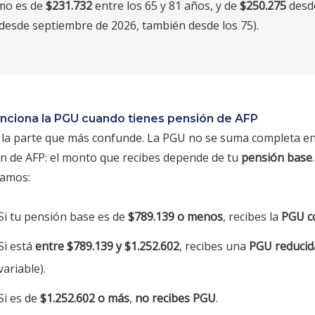
mo es de
$231.732
entre los 65 y 81 años, y de
$250.275
desd
 desde septiembre de 2026, también desde los 75).
nciona la PGU cuando tienes pensión de AFP
á la parte que más confunde. La PGU no se suma completa e
n de AFP: el monto que recibes depende de tu
pensión base
ramos:
Si tu pensión base es de
$789.139 o menos
, recibes la
PGU c
Si está
entre $789.139 y $1.252.602
, recibes una
PGU reducid
variable).
Si es de
$1.252.602 o más
,
no recibes PGU
.