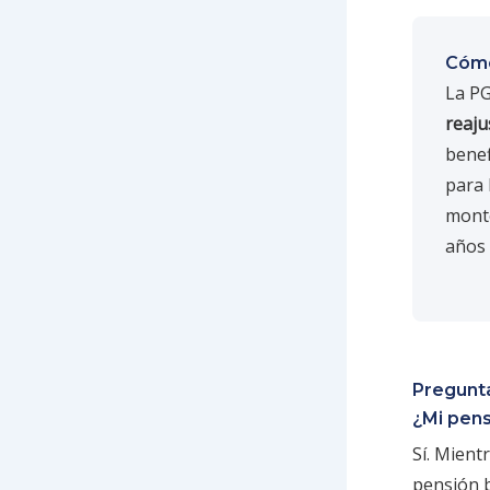
Cómo
La PG
reaju
benef
para 
monto
años 
Pregunt
¿Mi pen
Sí. Mient
pensión b