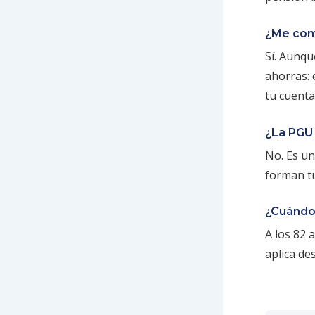
¿Me conv
Sí. Aunqu
ahorras: 
tu cuenta
¿La PGU
No. Es un
forman tu
¿Cuándo
A los 82 
aplica de