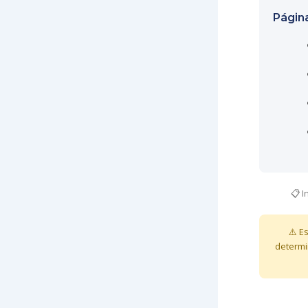
Págin
📋 I
⚠️ E
determi