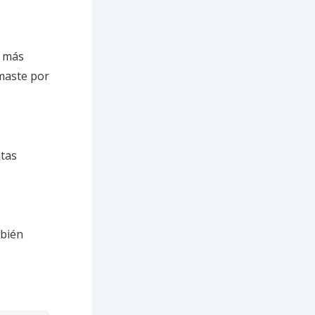
s más
umaste por
ntas
mbién