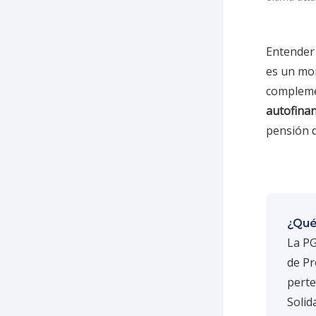
Entender 
es un mon
compleme
autofina
pensión d
¿Qué
La PG
de Pr
perte
Solid