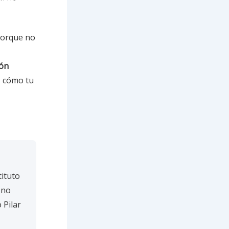
 porque no
ión
, cómo tu
tituto
 no
 Pilar