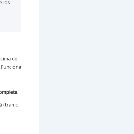
e los
ncima de
. Funciona
ompleta
.
a
(tramo