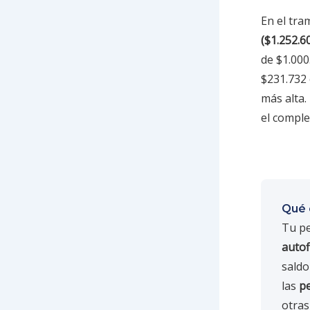
En el tra
($1.252.6
de $1.000
$231.732 
más alta.
el comple
Qué 
Tu pe
autof
saldo
las
pe
otras