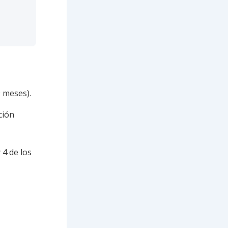
 meses).
ción
 4 de los