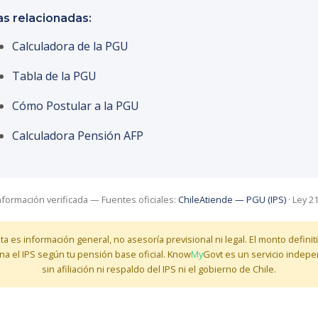
as relacionadas:
Calculadora de la PGU
Tabla de la PGU
Cómo Postular a la PGU
Calculadora Pensión AFP
nformación verificada — Fuentes oficiales:
ChileAtiende — PGU (IPS)
· Ley 2
sta es información general, no asesoría previsional ni legal. El monto definiti
na el IPS según tu pensión base oficial. Know
My
Govt es un servicio indepe
sin afiliación ni respaldo del IPS ni el gobierno de Chile.