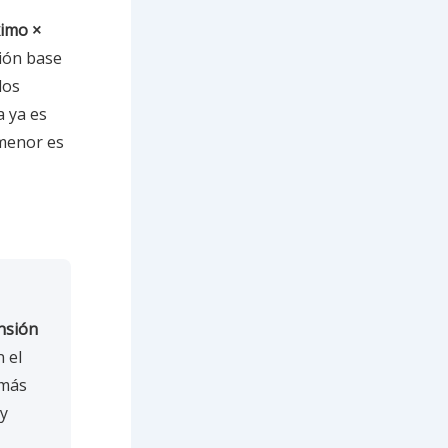
imo ×
sión base
los
 ya es
 menor es
nsión
n el
 más
 y