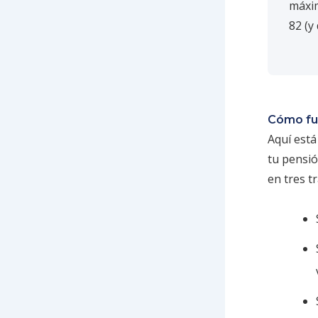
máxi
82 (y
Cómo fu
Aquí est
tu pensió
en tres t