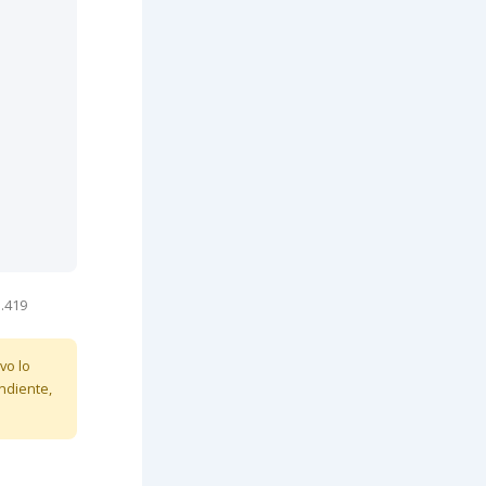
1.419
vo lo
ndiente,