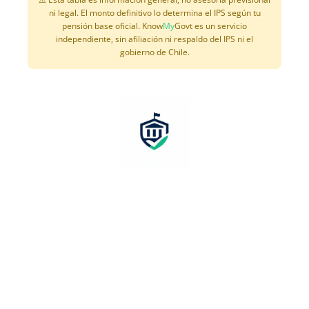
ni legal. El monto definitivo lo determina el IPS según tu
pensión base oficial. Know
My
Govt es un servicio
independiente, sin afiliación ni respaldo del IPS ni el
gobierno de Chile.