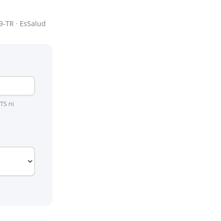
9-TR · EsSalud
TS ni