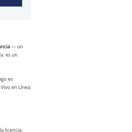
ancia
— un
ía: es un
ago es
Vivo en Línea;
a licencia.