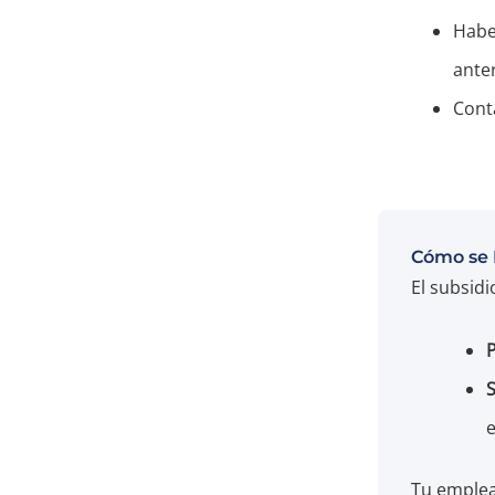
Habe
anter
Cont
Cómo se 
El subsid
e
Tu emplea