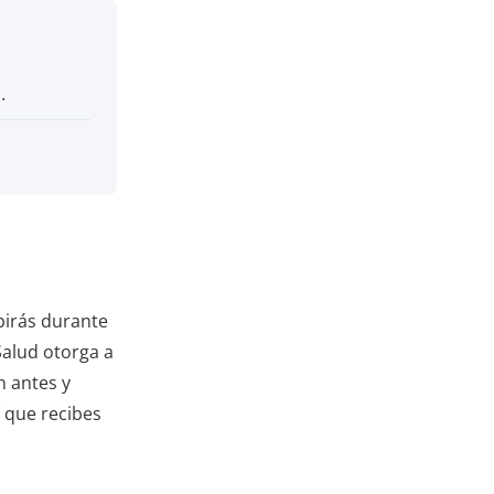
.
birás durante
Salud otorga a
n antes y
 que recibes