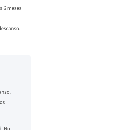
os 6 meses
 descanso.
anso.
sos
d. No