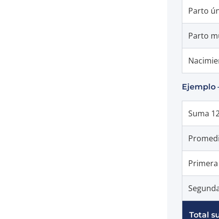
Parto ú
Parto mú
Nacimie
Ejemplo 
Suma 12 
Promedio
Primera
Segunda
Total s