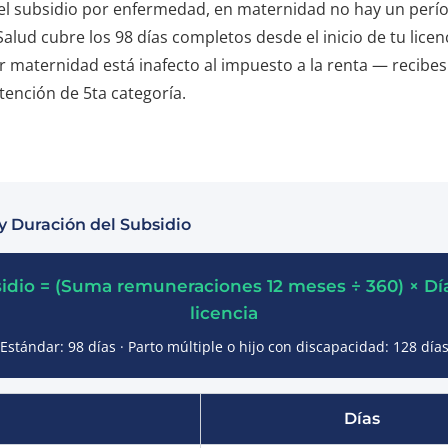
del subsidio por enfermedad, en maternidad no hay un perí
Salud cubre los 98 días completos desde el inicio de tu lice
or maternidad está inafecto al impuesto a la renta — recibe
etención de 5ta categoría.
y Duración del Subsidio
idio = (Suma remuneraciones 12 meses ÷ 360) × Dí
licencia
Estándar: 98 días · Parto múltiple o hijo con discapacidad: 128 día
Días