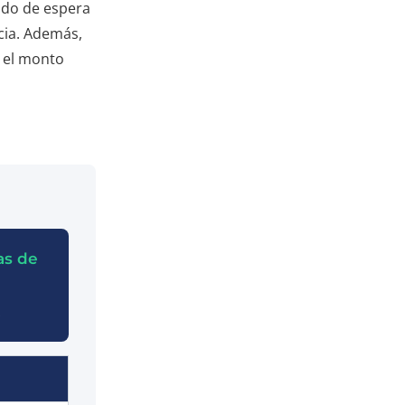
odo de espera
ncia. Además,
s el monto
as de
s