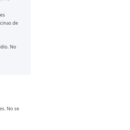
res
icinas de
idio. No
es. No se