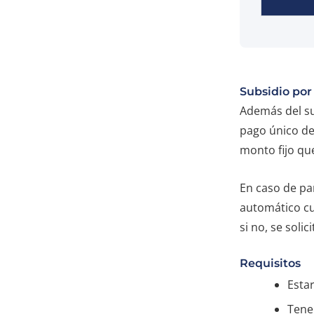
Subsidio por
Además del su
pago único d
monto fijo que
En caso de par
automático cu
si no, se solic
Requisitos
Esta
Tener