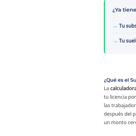
¿Ya tien
→
Tu subs
→
Tu sue
¿Qué es el S
La
calculador
tu licencia p
las trabajado
después del p
un monto cerc