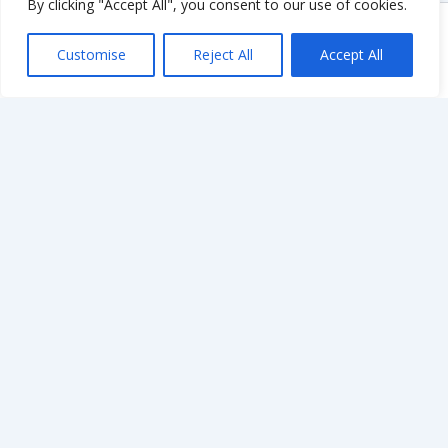
By clicking "Accept All", you consent to our use of cookies.
Copyright © 2026 KnowMyGovt. All rights reserved.
Customise
Reject All
Accept All
KnowMyGovt
Your Government. Made Simple. Free calculators, rate tables and
plain-language guides for citizens worldwide.
© 2026 KnowMyGovt. All rights reserved.
Information
About Us
Contact Us
Privacy Policy