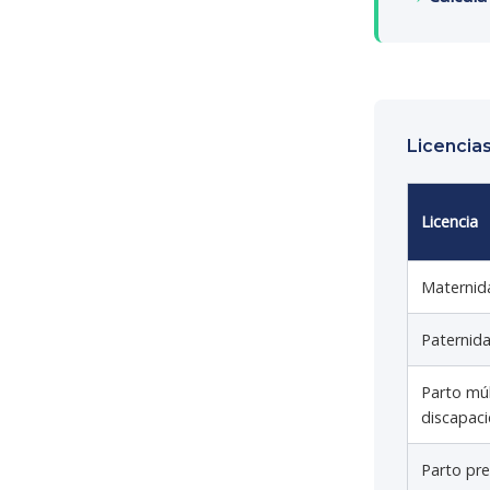
Licencia
Licencia
Maternid
Paternid
Parto múl
discapac
Parto pr