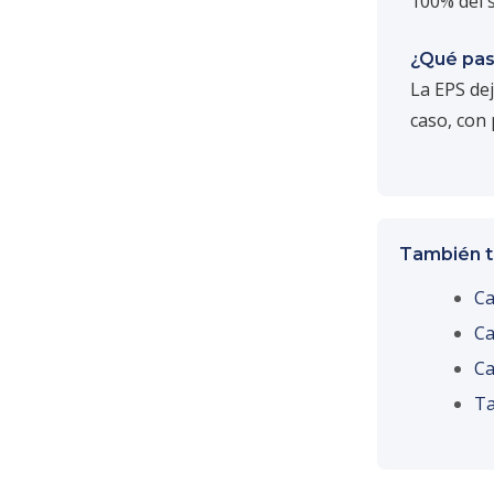
100% del s
¿Qué pas
La EPS de
caso, con 
También t
Ca
Ca
Ca
Ta