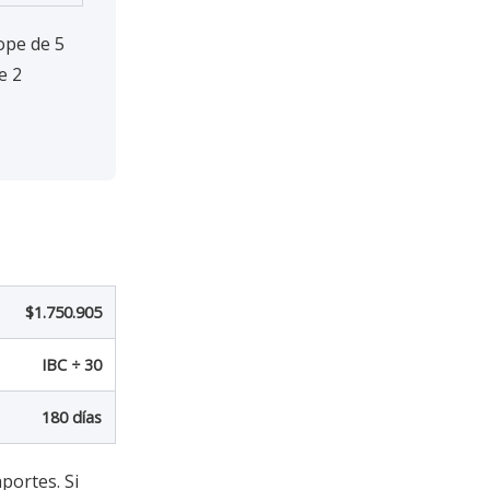
ope de 5
e 2
$1.750.905
IBC ÷ 30
180 días
aportes. Si