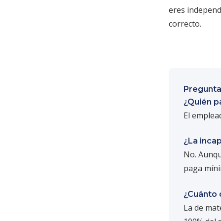
eres independ
correcto.
Pregunta
¿Quién p
El emplead
¿La inca
No. Aunque
paga míni
¿Cuánto d
La de mat