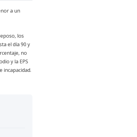
menor a un
reposo, los
a el día 90 y
orcentaje, no
odio y la EPS
e incapacidad.