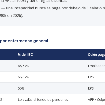
 la ARL al 100% y tiene reglas distintas.
o
— una incapacidad nunca se paga por debajo de 1 salario 
.905 en 2026).
 por enfermedad general
% del IBC
Quién pag
66,67%
Empleador
66,67%
EPS
50%
EPS
181
Lo evalúa el fondo de pensiones
AFP / Colp