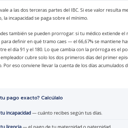
vale a las dos terceras partes del IBC. Si ese valor resulta 
, la incapacidad se paga sobre el mínimo.
ades también se pueden prorrogar: si tu médico extiende el 
 para definir en qué tramo caes — el 66,67% se mantiene hast
tre el día 91 y el 180. Lo que cambia con la prórroga es el p
 empleador cubre solo los dos primeros días del primer epis
. Por eso conviene llevar la cuenta de los días acumulados d
tu pago exacto? Calcúlalo
 tu incapacidad
— cuánto recibes según tus días.
tu licencia
— el pago de tu maternidad o paternidad.