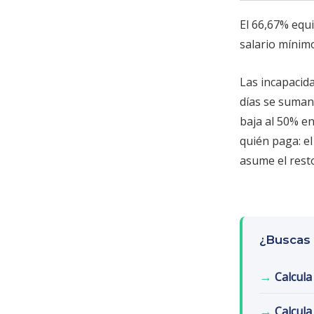
El 66,67% equi
salario mínimo
Las incapacid
días se suman
baja al 50% en
quién paga: el
asume el resto
¿Buscas 
→
Calcula
→
Calcula 