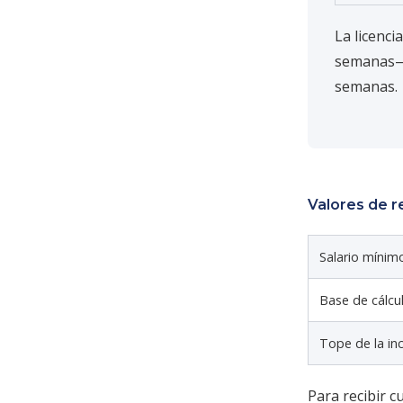
La licenc
semanas— 
semanas.
Valores de r
Salario mínim
Base de cálcu
Tope de la in
Para recibir c