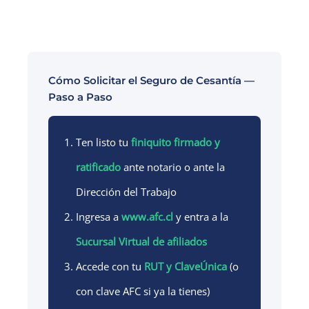
Cómo Solicitar el Seguro de Cesantía —
Paso a Paso
Ten listo tu
finiquito firmado y
ratificado
ante notario o ante la
Dirección del Trabajo
Ingresa a
www.afc.cl
y entra a la
Sucursal Virtual de afiliados
Accede con tu
RUT y ClaveÚnica
(o
con clave AFC si ya la tienes)