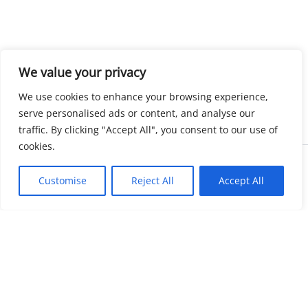
We value your privacy
We use cookies to enhance your browsing experience,
serve personalised ads or content, and analyse our
traffic. By clicking "Accept All", you consent to our use of
cookies.
Copyright © 2026 KnowMyGovt. All rights reserved.
Customise
Reject All
Accept All
KnowMyGovt
Your Government. Made Simple. Free calculators, rate tables and