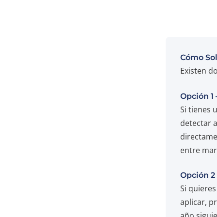
Cómo Sol
Existen d
Opción 1
Si tienes
detectar 
directame
entre mar
Opción 2 
Si quieres
aplicar, p
año siguie