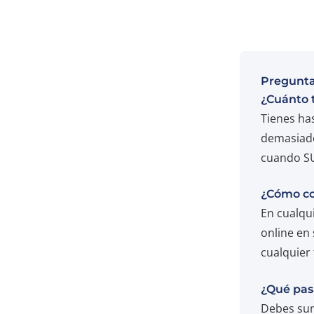
Pregunta
¿Cuánto t
Tienes ha
demasiado
cuando SU
¿Cómo co
En cualqu
online en 
cualquier 
¿Qué pasa
Debes sum