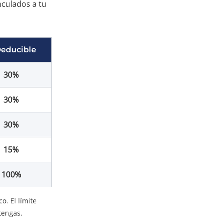
nculados a tu
educible
30%
30%
30%
15%
100%
. El límite
tengas.