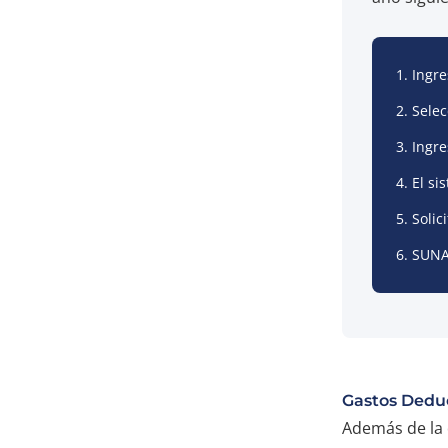
Ingr
Selec
Ingre
El si
Solic
SUNAT
Gastos Dedu
Además de la 