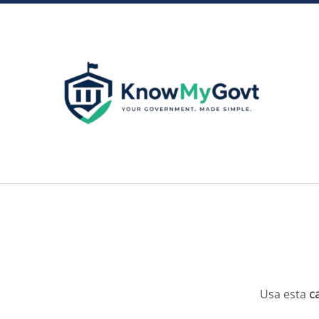
Skip
to
content
Usa esta
c