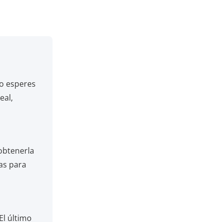
No esperes
eal,
obtenerla
tas para
El último