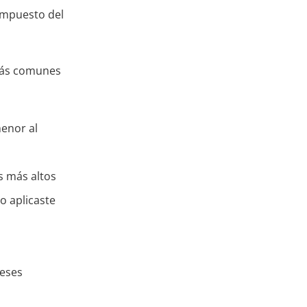
impuesto del
 más comunes
menor al
s más altos
o aplicaste
meses