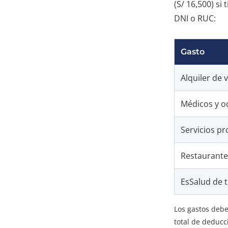
(S/ 16,500) s
DNI o RUC:
Gasto
Alquiler de 
Médicos y o
Servicios p
Restaurante
EsSalud de 
Los gastos debe
total de deducc