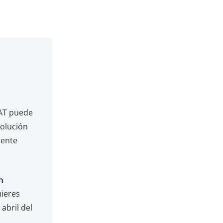
NAT puede
volución
mente
n
uieres
abril del