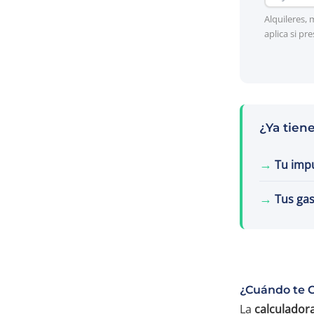
Alquileres,
aplica si pr
¿Ya tien
→
Tu impu
→
Tus gas
¿Cuándo te 
La
calculador