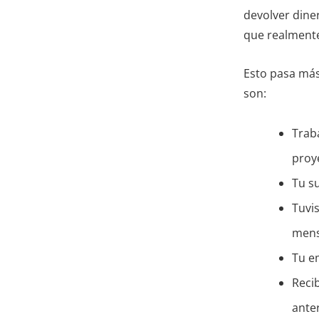
devolver dine
que realmente
Esto pasa más
son:
Trab
proy
Tu s
Tuvi
mens
Tu e
Reci
ante