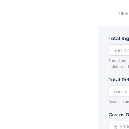
Últim
Total In
Suma todos 
indemnizaci
Total Re
Busca el ca
Gastos D