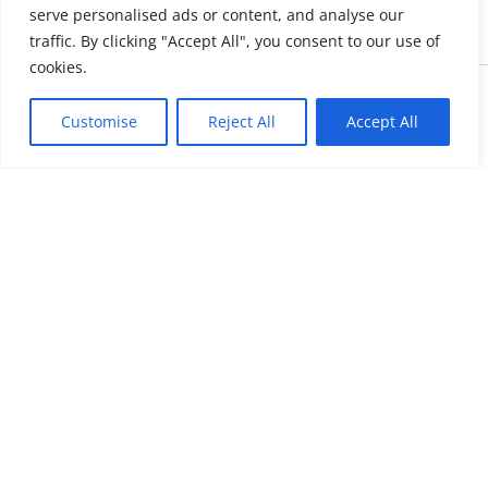
serve personalised ads or content, and analyse our
traffic. By clicking "Accept All", you consent to our use of
cookies.
Copyright © 2026 KnowMyGovt. All rights reserved.
Customise
Reject All
Accept All
KnowMyGovt
Your Government. Made Simple. Free calculators, rate tables and
plain-language guides for citizens worldwide.
© 2026 KnowMyGovt. All rights reserved.
Information
About Us