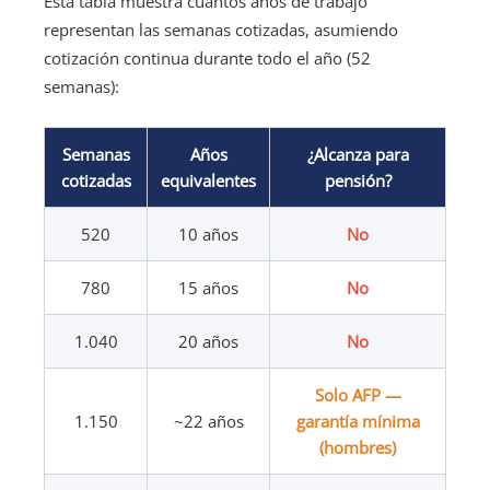
Esta tabla muestra cuántos años de trabajo
representan las semanas cotizadas, asumiendo
cotización continua durante todo el año (52
semanas):
Semanas
Años
¿Alcanza para
cotizadas
equivalentes
pensión?
520
10 años
No
780
15 años
No
1.040
20 años
No
Solo AFP —
1.150
~22 años
garantía mínima
(hombres)