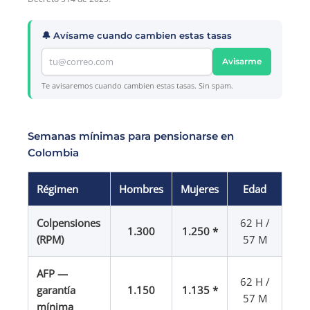
🔔 Avísame cuando cambien estas tasas
Avisarme
Te avisaremos cuando cambien estas tasas. Sin spam.
Semanas mínimas para pensionarse en
Colombia
Régimen
Hombres
Mujeres
Edad
Colpensiones
62 H /
1.300
1.250 *
(RPM)
57 M
AFP —
62 H /
garantía
1.150
1.135 *
57 M
mínima