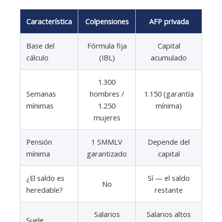
Característica
Colpensiones
AFP privada
Base del
Fórmula fija
Capital
cálculo
(IBL)
acumulado
1.300
Semanas
hombres /
1.150 (garantía
mínimas
1.250
mínima)
mujeres
Pensión
1 SMMLV
Depende del
mínima
garantizado
capital
¿El saldo es
Sí — el saldo
No
heredable?
restante
Salarios
Salarios altos
Suele