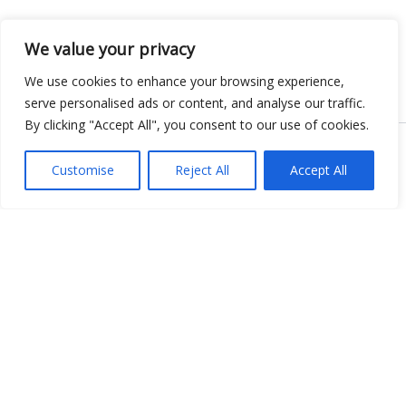
We value your privacy
We use cookies to enhance your browsing experience,
serve personalised ads or content, and analyse our traffic.
By clicking "Accept All", you consent to our use of cookies.
Copyright © 2026 KnowMyGovt. All rights reserved.
Customise
Reject All
Accept All
KnowMyGovt
Your Government. Made Simple. Free calculators, rate tables and
plain-language guides for citizens worldwide.
© 2026 KnowMyGovt. All rights reserved.