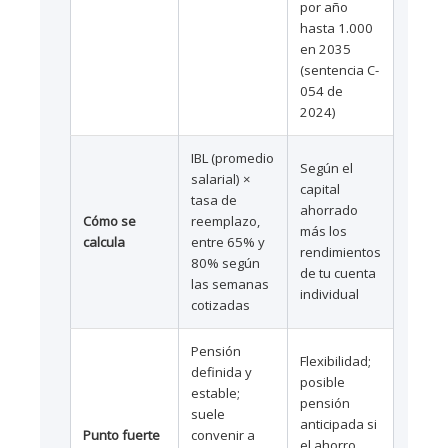
por año
hasta 1.000
en 2035
(sentencia C-
054 de
2024)
IBL (promedio
Según el
salarial) ×
capital
tasa de
ahorrado
Cómo se
reemplazo,
más los
calcula
entre 65% y
rendimientos
80% según
de tu cuenta
las semanas
individual
cotizadas
Pensión
Flexibilidad;
definida y
posible
estable;
pensión
suele
anticipada si
Punto fuerte
convenir a
el ahorro