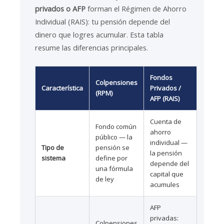
privados o AFP
forman el Régimen de Ahorro
Individual (RAIS): tu pensión depende del
dinero que logres acumular. Esta tabla
resume las diferencias principales.
Fondos
Colpensiones
Característica
Privados /
(RPM)
AFP (RAIS)
Cuenta de
Fondo común
ahorro
público — la
individual —
Tipo de
pensión se
la pensión
sistema
define por
depende del
una fórmula
capital que
de ley
acumules
AFP
privadas:
Colpensiones