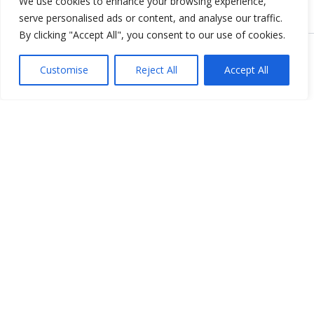
We use cookies to enhance your browsing experience,
serve personalised ads or content, and analyse our traffic.
By clicking "Accept All", you consent to our use of cookies.
Copyright © 2026 KnowMyGovt. All rights reserved.
Customise
Reject All
Accept All
KnowMyGovt
Your Government. Made Simple. Free calculators, rate tables and
plain-language guides for citizens worldwide.
© 2026 KnowMyGovt. All rights reserved.
Information
About Us