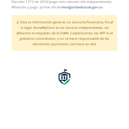
Decreto 1273 de 2018 (pago mes vencido del independiente).
Afiliación y pago: portal oficial
miseguridadsocial.gov.co
.
⚠️ Esta es información general, no asesoría financiera, fiscal
ni legal. KnowMyGovt es un servicio independiente, sin
afiliación ni respaldo de la DIAN, Colpensiones, las AFP ni el
gobierno colombiano, y no se hace responsable de las
decisiones que tomes con base en ella.