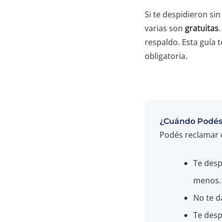
Si te despidieron si
varias son
gratuitas
respaldo. Esta guía t
obligatoria.
¿Cuándo Podés
Podés reclamar 
Te des
menos.
No te d
Te desp