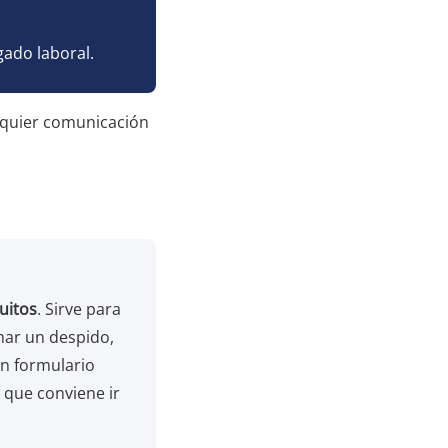
ado laboral.
alquier comunicación
uitos
. Sirve para
mar un despido,
un formulario
í que conviene ir