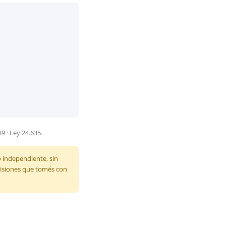
89 · Ley 24.635.
o independiente, sin
ecisiones que tomés con