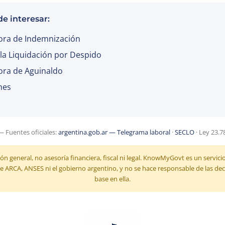
e interesar:
ora de Indemnización
 la Liquidación por Despido
ora de Aguinaldo
nes
— Fuentes oficiales:
argentina.gob.ar — Telegrama laboral
·
SECLO
· Ley 23.7
ón general, no asesoría financiera, fiscal ni legal. Know
My
Govt es un servici
 de ARCA, ANSES ni el gobierno argentino, y no se hace responsable de las d
base en ella.