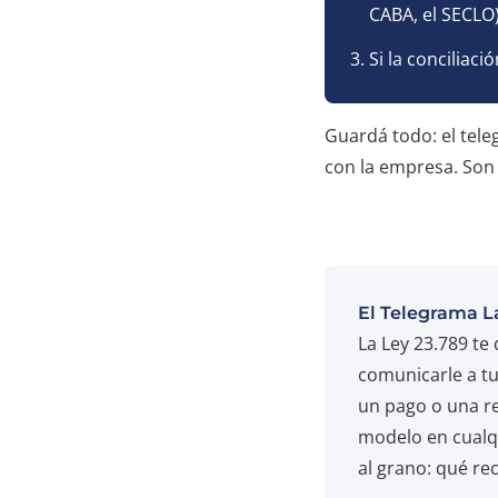
CABA, el SECLO)
Si la conciliaci
Guardá todo: el tele
con la empresa. Son 
El Telegrama La
La Ley 23.789 te
comunicarle a tu
un pago o una re
modelo en cualqu
al grano: qué re