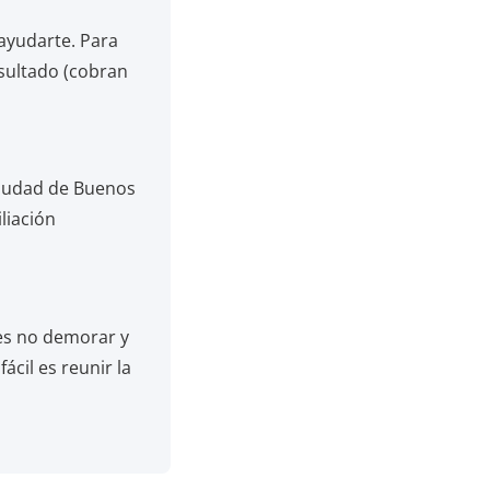
 ayudarte. Para
sultado (cobran
 Ciudad de Buenos
iliación
 es no demorar y
cil es reunir la