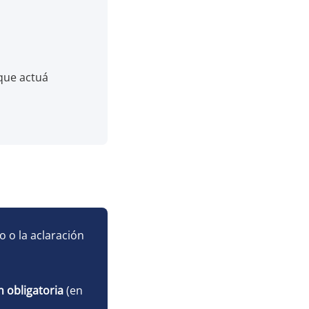
 que actuá
o o la aclaración
n obligatoria
(en