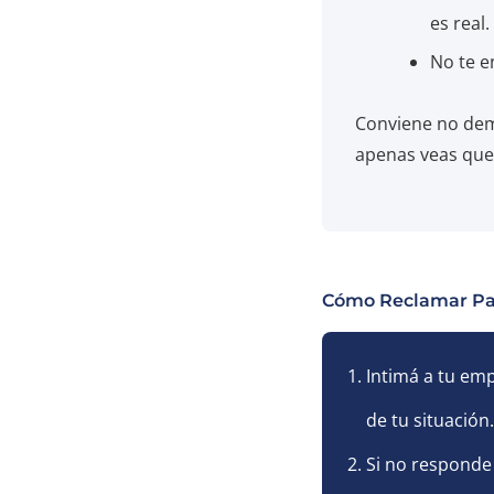
es real.
No te e
Conviene no demo
apenas veas que 
Cómo Reclamar Pa
Intimá a tu em
de tu situación.
Si no responde 