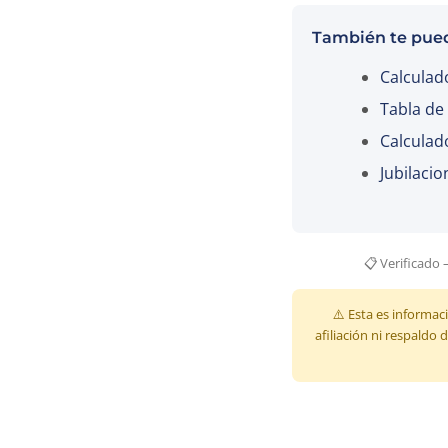
También te pued
Calculad
Tabla de
Calculad
Jubilacio
📋 Verificado 
⚠️ Esta es informaci
afiliación ni respaldo