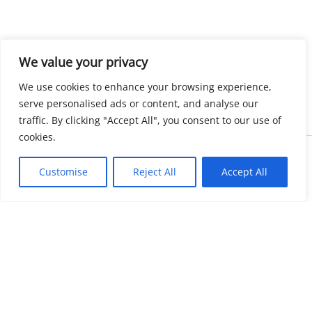
We value your privacy
We use cookies to enhance your browsing experience,
serve personalised ads or content, and analyse our
traffic. By clicking "Accept All", you consent to our use of
cookies.
Copyright © 2026 KnowMyGovt. All rights reserved.
Customise
Reject All
Accept All
KnowMyGovt
Your Government. Made Simple. Free calculators, rate tables and