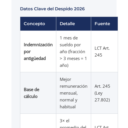
Datos Clave del Despido 2026
Concepto
Detalle
Fuente
1 mes de
Indemnización
sueldo por
LCT Art.
por
año (fracción
245
antigüedad
> 3 meses = 1
año)
Mejor
remuneración
Art. 245
Base de
mensual,
(Ley
cálculo
normal y
27.802)
habitual
3× el
promedio del
LCT Art.