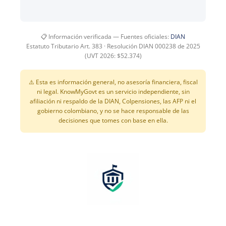
📋 Información verificada — Fuentes oficiales:
DIAN
Estatuto Tributario Art. 383 · Resolución DIAN 000238 de 2025
(UVT 2026: $52.374)
⚠️ Esta es información general, no asesoría financiera, fiscal
ni legal. KnowMyGovt es un servicio independiente, sin
afiliación ni respaldo de la DIAN, Colpensiones, las AFP ni el
gobierno colombiano, y no se hace responsable de las
decisiones que tomes con base en ella.