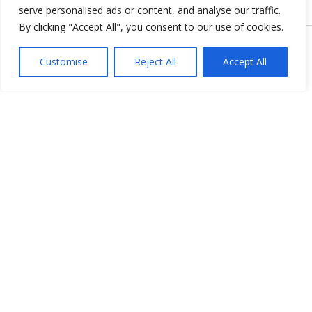
serve personalised ads or content, and analyse our traffic.
By clicking "Accept All", you consent to our use of cookies.
Copyright © 2026 KnowMyGovt. All rights reserved.
Customise
Reject All
Accept All
KnowMyGovt
Your Government. Made Simple. Free calculators, rate tables and
plain-language guides for citizens worldwide.
© 2026 KnowMyGovt. All rights reserved.
Information
About Us
Contact Us