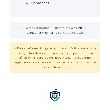
Jubilaciones
📋 Datos verificados — Fuentes oficiales:
ARCA —
Categorías vigentes
· Vigencia 01/08/2026
⚠️ Esta es información general, no asesoría financiera, fiscal
ni legal. Know
My
Govt es un servicio independiente, sin
afiliación ni respaldo de ARCA, ANSES ni el gobierno
argentino, y no se hace responsable de las decisiones que
tomés con base en ella.