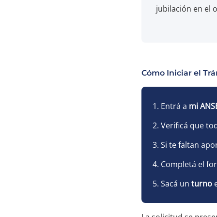
jubilación en el
Cómo Iniciar el Tr
Entrá a
mi ANS
Verificá que to
Si te faltan ap
Completá el fo
Sacá un
turno
e
La solicitud se prese