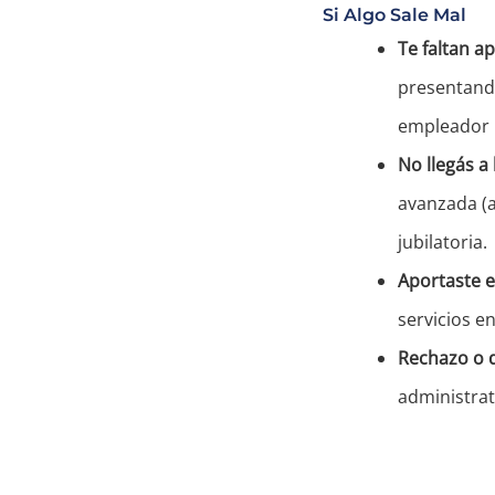
Si Algo Sale Mal
Te faltan ap
presentando
empleador n
No llegás a 
avanzada (a
jubilatoria.
Aportaste e
servicios en
Rechazo o 
administrat