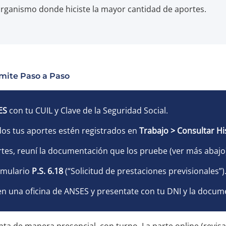
 organismo donde hiciste la mayor cantidad de aportes.
ámite Paso a Paso
ES
con tu CUIL y Clave de la Seguridad Social.
dos tus aportes estén registrados en
Trabajo > Consultar Hi
ortes, reuní la documentación que los pruebe (ver más abajo
rmulario
P.S. 6.18
(“Solicitud de prestaciones previsionales”)
n una oficina de ANSES y presentate con tu DNI y la docum
nta de manera presencial, con turno. La parte online (revisa