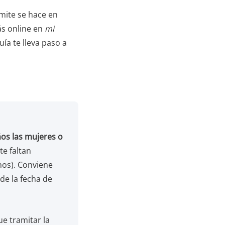
ámite se hace en
ás online en
mi
ía te lleva paso a
ños las mujeres o
te faltan
os). Conviene
de la fecha de
ue tramitar la