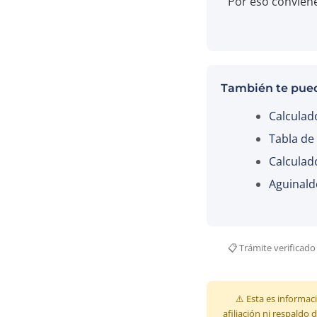
Por eso conviene
También te pued
Calculad
Tabla de
Calculad
Aguinald
📋 Trámite verificado
⚠️ Esta es informaci
afiliación ni respaldo