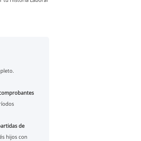
pleto.
o, comprobantes
ríodos
artidas de
és hijos con