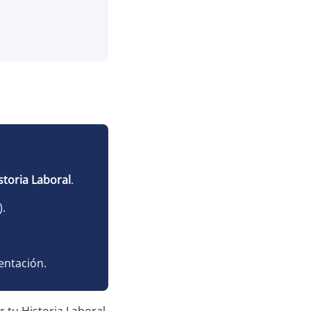
storia Laboral
.
).
.
entación.
r tu Historia Laboral