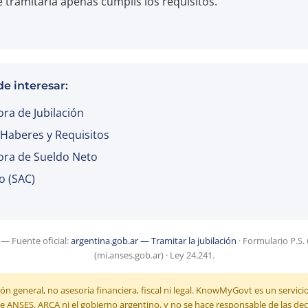
 tramitarla apenas cumplís los requisitos.
e interesar:
ora de Jubilación
 Haberes y Requisitos
ora de Sueldo Neto
o (SAC)
 — Fuente oficial:
argentina.gob.ar — Tramitar la jubilación
· Formulario P.S. 
(mi.anses.gob.ar) · Ley 24.241.
ón general, no asesoría financiera, fiscal ni legal. Know
My
Govt es un servici
 de ANSES, ARCA ni el gobierno argentino, y no se hace responsable de las d