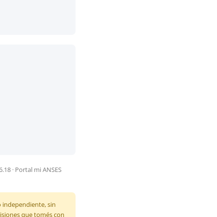
6.18 · Portal mi ANSES
o independiente, sin
ecisiones que tomés con