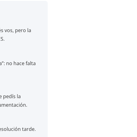
s vos, pero la
S.
”: no hace falta
e pedís la
cumentación.
resolución tarde.