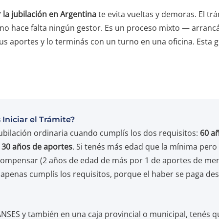
la jubilación en Argentina
te evita vueltas y demoras. El tr
 no hace falta ningún gestor. Es un proceso mixto — arranc
us aportes y lo terminás con un turno en una oficina. Esta gu
Iniciar el Trámite?
 jubilación ordinaria cuando cumplís los dos requisitos:
60 a
y
30 años de aportes
. Si tenés más edad que la mínima pero 
compensar (2 años de edad de más por 1 de aportes de men
te apenas cumplís los requisitos, porque el haber se paga des
ANSES y también en una caja provincial o municipal, tenés q