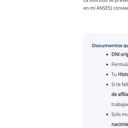
en mi ANSES) convien
Documentos qu
DNI orig
Formul
Tu
Hist
Si te fa
de afil
trabaja
Solo mu
nacimie