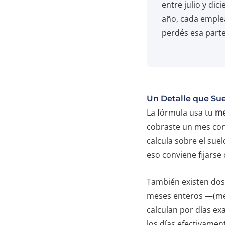
entre julio y di
año, cada emplea
perdés esa part
Un Detalle que Su
La fórmula usa tu
me
cobraste un mes con 
calcula sobre el sue
eso conviene fijarse
También existen dos
meses enteros —(mej
calculan por días ex
los días efectivamen