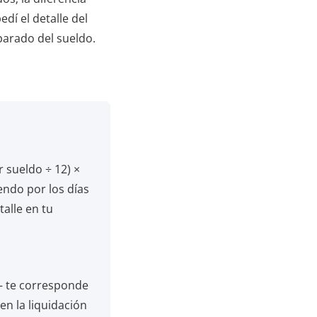
dí el detalle del
parado del sueldo.
 sueldo ÷ 12) ×
endo por los días
talle en tu
o— te corresponde
en la liquidación