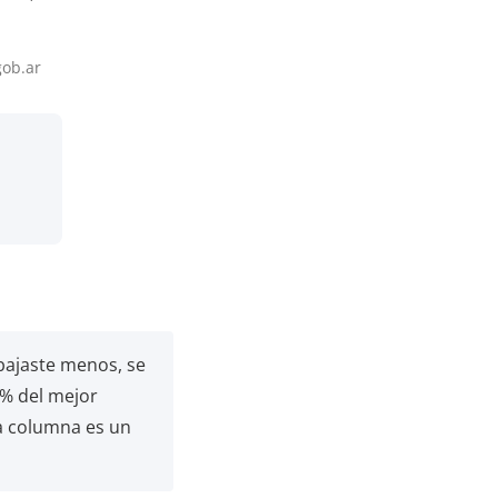
gob.ar
abajaste menos, se
“% del mejor
ma columna es un