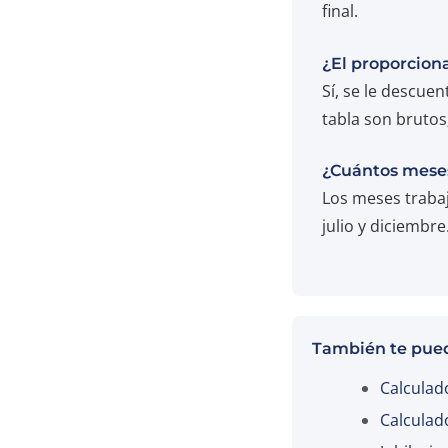
final.
¿El proporcion
Sí, se le descue
tabla son bruto
¿Cuántos meses
Los meses trabaj
julio y diciembr
También te pued
Calculad
Calculad