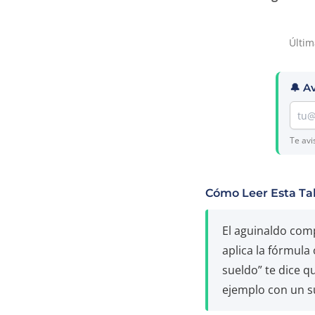
Últim
🔔 A
Te avi
Cómo Leer Esta Ta
El aguinaldo comp
aplica la fórmula 
sueldo” te dice q
ejemplo con un s