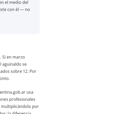
en el medio del
iste con él — no
s. Si en marzo
l aguinaldo se
jados sobre 12. Por
monto.
entina.gob.ar usa
ones profesionales
y multiplicándolo por
s; la diferencia