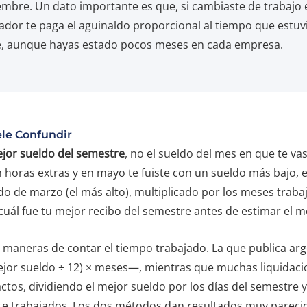
ciembre. Un dato importante es que, si cambiaste de trabajo 
dor te paga el aguinaldo proporcional al tiempo que estuv
e, aunque hayas estado pocos meses en cada empresa.
ele Confundir
jor sueldo del semestre
, no el sueldo del mes en que te va
horas extras y en mayo te fuiste con un sueldo más bajo, e
ldo de marzo (el más alto), multiplicado por los meses traba
 cuál fue tu mejor recibo del semestre antes de estimar el 
 maneras de contar el tiempo trabajado. La que publica arg
or sueldo ÷ 12) × meses—, mientras que muchas liquidaci
actos, dividiendo el mejor sueldo por los días del semestre 
te trabajados. Los dos métodos dan resultados muy parecido